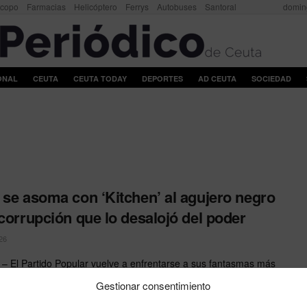
scopo
Farmacias
Helicóptero
Ferrys
Autobuses
Santoral
domin
ONAL
CEUTA
CEUTA TODAY
DEPORTES
AD CEUTA
SOCIEDAD
 se asoma con ‘Kitchen’ al agujero negro
 corrupción que lo desalojó del poder
26
 El Partido Popular vuelve a enfrentarse a sus fantasmas más
El juicio por la Operación Kitchen, que ...
Gestionar consentimiento