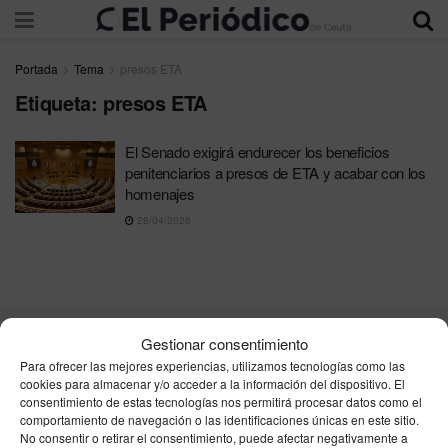
Portada
Tema
presos ETA
Etiqueta:
presos ETA
El Senado exigirá endurecer los beneficios
penitenciarios a presos de ETA y acabar con los
homenajes
28/04/2026
Gestionar consentimiento
Contacta
Publicidad
Aviso Legal
Política de privacidad
Para ofrecer las mejores experiencias, utilizamos tecnologías como las
Política de cookies
cookies para almacenar y/o acceder a la información del dispositivo. El
consentimiento de estas tecnologías nos permitirá procesar datos como el
comportamiento de navegación o las identificaciones únicas en este sitio.
Unpu Group Solutions SL
No consentir o retirar el consentimiento, puede afectar negativamente a