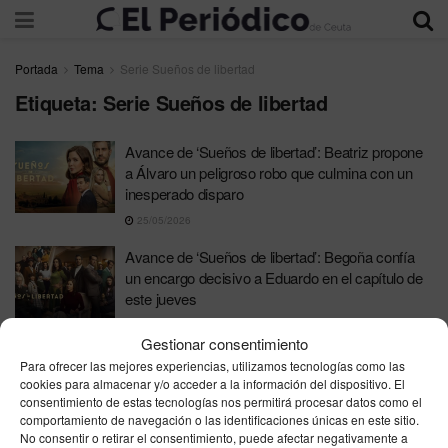
Portada
Tema
Serie Sueños de libertad
Etiqueta:
Serie Sueños de libertad
Avance de ‘Sueños de libertad’: Beatriz propone
a Álvaro un peligroso robo que culmina con un
inesperado disparo
25/05/2026
Avance de ‘Sueños de libertad’: Begoña confía
un encargo decisivo a Eduardo en el capítulo de
este jueves
05/03/2026
Gestionar consentimiento
Para ofrecer las mejores experiencias, utilizamos tecnologías como las
cookies para almacenar y/o acceder a la información del dispositivo. El
consentimiento de estas tecnologías nos permitirá procesar datos como el
comportamiento de navegación o las identificaciones únicas en este sitio.
No consentir o retirar el consentimiento, puede afectar negativamente a