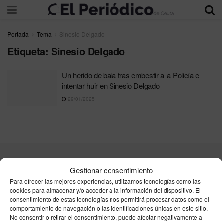
Portada
Tema
Sinesio Delgado
Etiqueta:
Sinesio Delgado
Un herido de bala tras embestir a la Policía e
intentar huir en Sinesio Delgado
29/01/2025
Contacta
Publicidad
Aviso Legal
Política de privacidad
Gestionar consentimiento
Política de cookies
Para ofrecer las mejores experiencias, utilizamos tecnologías como las
cookies para almacenar y/o acceder a la información del dispositivo. El
consentimiento de estas tecnologías nos permitirá procesar datos como el
Unpu Group Solutions SL
comportamiento de navegación o las identificaciones únicas en este sitio.
No consentir o retirar el consentimiento, puede afectar negativamente a