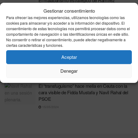
El malabarismo estratégico de Ramírez
22/05/2024
Gestionar consentimiento
Para ofrecer las mejores experiencias, utilizamos tecnologías como las
cookies para almacenar y/o acceder a la información del dispositivo. El
El PSOE renueva los Consejos de
consentimiento de estas tecnologías nos permitirá procesar datos como el
Administración tras la expulsión de los tránsfugas
comportamiento de navegación o las identificaciones únicas en este sitio.
No consentir o retirar el consentimiento, puede afectar negativamente a
20/05/2024
ciertas características y funciones.
Melchor León invita a «alejarse de los que no
Aceptar
sienten de verdad los ideales socialistas» en una
carta a la militancia
Denegar
16/05/2024
El “transfuguismo” hace mella en Ceuta con la
cara visible de Fidda Mustafa y Navil Rahal del
PSOE
15/05/2024