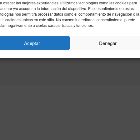
a ofrecer las mejores experiencias, utilizamos tecnologías como las cookies para
acenar y/o acceder a la información del dispositivo. El consentimiento de estas
nologías nos permitirá procesar datos como el comportamiento de navegación o la
ntificaciones únicas en este sitio. No consentir o retirar el consentimiento, puede
ctar negativamente a ciertas características y funciones.
Aceptar
Denegar
idad
Política de cookies