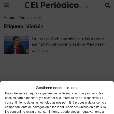
Portada
Tema
VioGén
Etiqueta:
VioGén
La Junta de Andalucía critica que las pulseras
antimaltrato del Gobierno sean de “Aliexpress”
14/11/2025
Contacta
Publicidad
Aviso Legal
Política de privacidad
Gestionar consentimiento
Política de cookies
Para ofrecer las mejores experiencias, utilizamos tecnologías como las
cookies para almacenar y/o acceder a la información del dispositivo. El
consentimiento de estas tecnologías nos permitirá procesar datos como el
Unpu Group Solutions SL
comportamiento de navegación o las identificaciones únicas en este sitio.
No consentir o retirar el consentimiento, puede afectar negativamente a