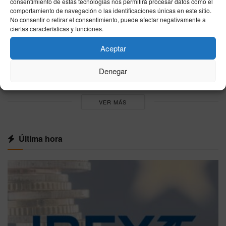
consentimiento de estas tecnologías nos permitirá procesar datos como el
una foto de Ester Expósito durante sus
comportamiento de navegación o las identificaciones únicas en este sitio.
vacaciones
No consentir o retirar el consentimiento, puede afectar negativamente a
05/08/2026
ciertas características y funciones.
Sumar plantea revisar el Mundial 2030 con
Aceptar
Marruecos tras la crisis fronteriza de Ceuta
05/08/2026
Denegar
VER MÁS
Última hora