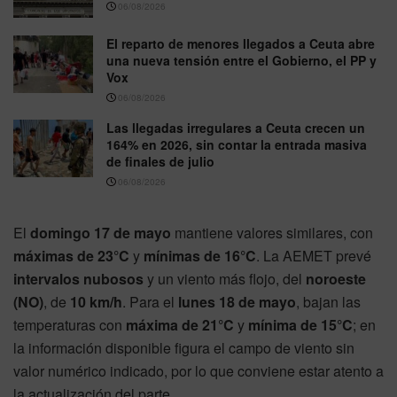
06/08/2026
El reparto de menores llegados a Ceuta abre
una nueva tensión entre el Gobierno, el PP y
Vox
06/08/2026
Las llegadas irregulares a Ceuta crecen un
164% en 2026, sin contar la entrada masiva
de finales de julio
06/08/2026
El
domingo 17 de mayo
mantiene valores similares, con
máximas de 23°C
y
mínimas de 16°C
. La AEMET prevé
intervalos nubosos
y un viento más flojo, del
noroeste
(NO)
, de
10 km/h
. Para el
lunes 18 de mayo
, bajan las
temperaturas con
máxima de 21°C
y
mínima de 15°C
; en
la información disponible figura el campo de viento sin
valor numérico indicado, por lo que conviene estar atento a
la actualización del parte.