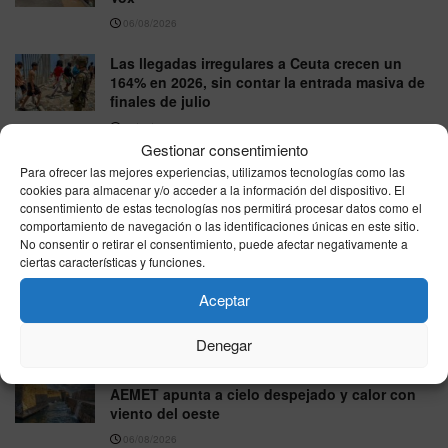
06/08/2026
Las llegadas irregulares a Ceuta crecen un
164% en 2026, sin contar la entrada masiva de
finales de julio
06/08/2026
Gestionar consentimiento
Felipe VI recibirá a Juan Jesús Vivas en
Para ofrecer las mejores experiencias, utilizamos tecnologías como las
Marivent para abordar la crisis migratoria de
cookies para almacenar y/o acceder a la información del dispositivo. El
Ceuta
consentimiento de estas tecnologías nos permitirá procesar datos como el
comportamiento de navegación o las identificaciones únicas en este sitio.
06/08/2026
No consentir o retirar el consentimiento, puede afectar negativamente a
ciertas características y funciones.
Horarios ferrys Ceuta–Algeciras, jueves 6 de
agosto de 2026: Baleària, DFDS y Naviera
Aceptar
Armas
06/08/2026
Denegar
El tiempo en Ceuta hoy, jueves 6 de agosto: la
AEMET apunta a cielo despejado y calor con
viento del oeste
06/08/2026