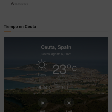
06/08/2026
Tiempo en Ceuta
Ceuta, Spain
jueves, agosto 6, 2026
23
°
C
Sunny
76%
14.8mh
VIE
SÁB