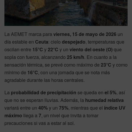
La AEMET marca para
viernes, 15 de mayo de 2026
un
día estable en
Ceuta
: cielo
despejado
, temperaturas que
oscilan entre
15°C
y
22°C
y un
viento del oeste (O)
que
sopla con fuerza, alcanzando
25 km/h
. En cuanto a la
sensación térmica, se prevé como máximo de
23°C
y como
mínimo de
16°C
, con una jornada que se nota más
agradable durante las horas centrales.
La
probabilidad de precipitación
se queda en
el 5%
, así
que no se esperan lluvias. Además, la
humedad relativa
variará entre un
40%
y un
75%
, mientras que el
índice UV
máximo
llega a
7
, un nivel que invita a tomar
precauciones si vas a estar al sol.