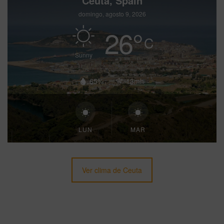
Ceuta, Spain
domingo, agosto 9, 2026
26
°
C
Sunny
65%
13mh
LUN
MAR
Ver clima de Ceuta