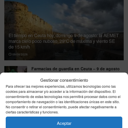
El tiempo en Ceuta hoy, domingo 9 de agosto: la AEMET
marca cielo poco nuboso, 29°C de máxima y viento SE
de 15 km/h
09/08/2026
Farmacias de guardia en Ceuta – 9 de agosto
de 2026
Gestionar consentimiento
09/08/2026
Para ofrecer las mejores experiencias, utilizamos tecnologías como las
cookies para almacenar y/o acceder a la información del dispositivo. El
Las fuerzas de seguridad investigan en Ceuta
consentimiento de estas tecnologías nos permitirá procesar datos como el
seis agresiones sexuales a migrantes tras la
comportamiento de navegación o las identificaciones únicas en este sitio.
entrada masiva
No consentir o retirar el consentimiento, puede afectar negativamente a
08/08/2026
ciertas características y funciones.
España impone controles fronterizos a los
Aceptar