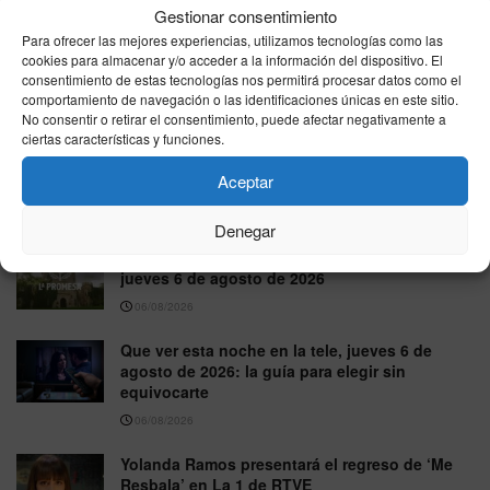
Gestionar consentimiento
Para ofrecer las mejores experiencias, utilizamos tecnologías como las
cookies para almacenar y/o acceder a la información del dispositivo. El
consentimiento de estas tecnologías nos permitirá procesar datos como el
comportamiento de navegación o las identificaciones únicas en este sitio.
No consentir o retirar el consentimiento, puede afectar negativamente a
ciertas características y funciones.
Valle Salvaje: avance del capítulo de hoy, jueves 6 de
agosto de 2026
Aceptar
06/08/2026
Denegar
La Promesa: avance del capítulo de hoy,
jueves 6 de agosto de 2026
06/08/2026
Que ver esta noche en la tele, jueves 6 de
agosto de 2026: la guía para elegir sin
equivocarte
06/08/2026
Yolanda Ramos presentará el regreso de ‘Me
Resbala’ en La 1 de RTVE