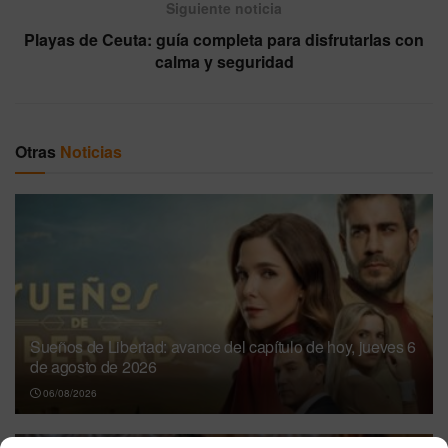
Siguiente noticia
Playas de Ceuta: guía completa para disfrutarlas con
calma y seguridad
Otras
Noticias
Sueños de Libertad: avance del capítulo de hoy, jueves 6
de agosto de 2026
06/08/2026