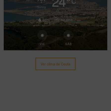
24
°
C
Sunny
66%
12.6mh
VIE
SÁB
Ver clima de Ceuta