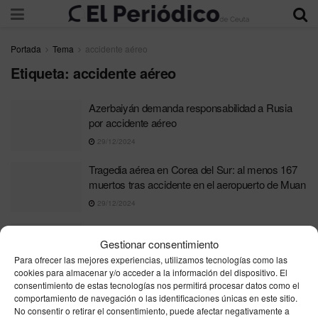
Portada
Tema
accidente aéreo
Etiqueta:
accidente aéreo
Azerbaiyán demanda responsabilidad a Rusia
por accidente aéreo
29/12/2024
Tragedia aérea en Corea del Sur: al menos 167
muertos tras accidente en el aeropuerto de Muan
29/12/2024
Un avión con 67 personas a bordo se estrella en
Gestionar consentimiento
Kazajistán: hay supervivientes
Para ofrecer las mejores experiencias, utilizamos tecnologías como las
25/12/2024
cookies para almacenar y/o acceder a la información del dispositivo. El
consentimiento de estas tecnologías nos permitirá procesar datos como el
Tragedia Aérea en León: Accidente de Avioneta
comportamiento de navegación o las identificaciones únicas en este sitio.
en Cimanes del Tejar
No consentir o retirar el consentimiento, puede afectar negativamente a