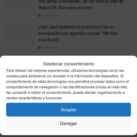
tres tartas inolvidables: así se vivió la final de
‘Bake Off: Famosos al horno’
25/03/2025
Juan José Ballesta se pronuncia tras su
exculpación por agresión sexual: “Me han
crucificado”
19/03/2025
La policía investiga la misteriosa muerte de Gene
Gestionar consentimiento
Hackman y su esposa en su hogar de Nuevo
Para ofrecer las mejores experiencias, utilizamos tecnologías como las
México
cookies para almacenar y/o acceder a la información del dispositivo. El
28/02/2025
consentimiento de estas tecnologías nos permitirá procesar datos como el
comportamiento de navegación o las identificaciones únicas en este sitio.
Tom Cruise y Ana de Armas iluminan la noche
No consentir o retirar el consentimiento, puede afectar negativamente a
londinense entre sonrisas y rumores
ciertas características y funciones.
17/02/2025
Aceptar
Fallece el actor mallorquín Francisco San Martín
Denegar
a los 39 años en Los Ángeles
21/01/2025