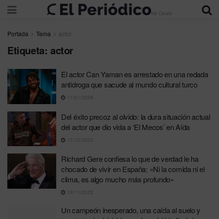
Portada
Tema
actor
Etiqueta:
actor
El actor Can Yaman es arrestado en una redada
antidroga que sacude al mundo cultural turco
11/01/2026
Del éxito precoz al olvido: la dura situación actual
del actor que dio vida a ‘El Mecos’ en Aída
17/12/2025
Richard Gere confiesa lo que de verdad le ha
chocado de vivir en España: «Ni la comida ni el
clima, es algo mucho más profundo»
19/11/2025
Un campeón inesperado, una caída al suelo y