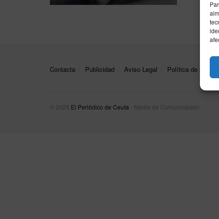
Par
alm
tec
ide
afe
Contacta
Publicidad
Aviso Legal
Política de privac
© 2025
El Periódico de Ceuta
- Medio de Comunicación
.