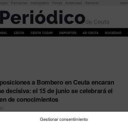
scopo
Farmacias
Helicóptero
Ferrys
Autobuses
Santoral
vier
ONAL
CEUTA
CEUTA TODAY
DEPORTES
AD CEUTA
SOCIEDAD
posiciones a Bombero en Ceuta encaran
se decisiva: el 15 de junio se celebrará el
en de conocimientos
26
al Calificador ratifica los resultados definitivos de las pruebas
Gestionar consentimiento
ara las 11 plazas en juego y establece el ...