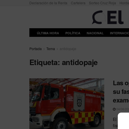
Declaración de la Renta
Cartelera
Sorteo Cruz Roja
Horó
ÚLTIMA HORA
POLÍTICA
NACIONAL
INTERNACI
Portada
Tema
antidopaje
Etiqueta:
antidopaje
Las o
su fa
exam
04/06/20
El Tribun
físicas p