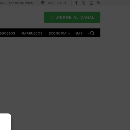
nes, 7 agosto de 2026
26
Ceuta
°C
UNIRME AL CANAL
SUCESOS
MARRUECOS
ECONOMÍA
MAS…