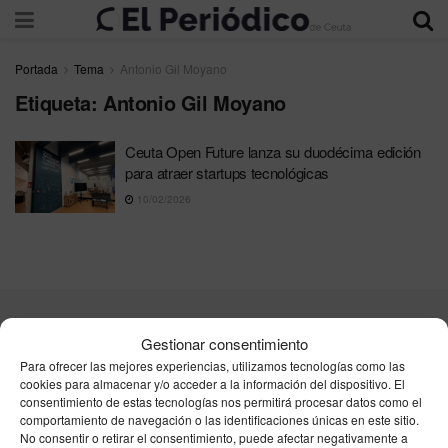
Portada
Tema
Antonio Gil Moyano
Etiqueta:
Antonio Gil Moyano
Ceuta Open Future lanza su duodécima edición
para atraer startups tecnológicas
10/02/2026
Contacta
Publicidad
Aviso Legal
Política de privacidad
Gestionar consentimiento
Política de cookies
Para ofrecer las mejores experiencias, utilizamos tecnologías como las
cookies para almacenar y/o acceder a la información del dispositivo. El
consentimiento de estas tecnologías nos permitirá procesar datos como el
Unpu Group Solutions SL
comportamiento de navegación o las identificaciones únicas en este sitio.
No consentir o retirar el consentimiento, puede afectar negativamente a