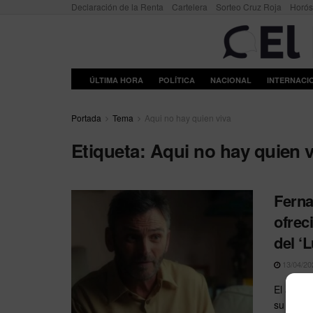
Declaración de la Renta
Cartelera
Sorteo Cruz Roja
Horó
ÚLTIMA HORA
POLÍTICA
NACIONAL
INTERNACI
Portada
Tema
Aqui no hay quien viva
Etiqueta:
Aqui no hay quien v
Ferna
ofrec
del ‘
13/04/20
El actor
su fichaj