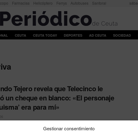
scopo
Farmacias
Helicóptero
Ferrys
Autobuses
Santoral
sába
ONAL
CEUTA
CEUTA TODAY
DEPORTES
AD CEUTA
SOCIEDAD
iva
ndo Tejero revela que Telecinco le
ió un cheque en blanco: «El personaje
Luisma’ era para mí»
26
 confiesa en 'Lo de Évole' que la cadena de Fuencarral intentó
Gestionar consentimiento
e estrella mientras triunfaba en 'Aquí ...