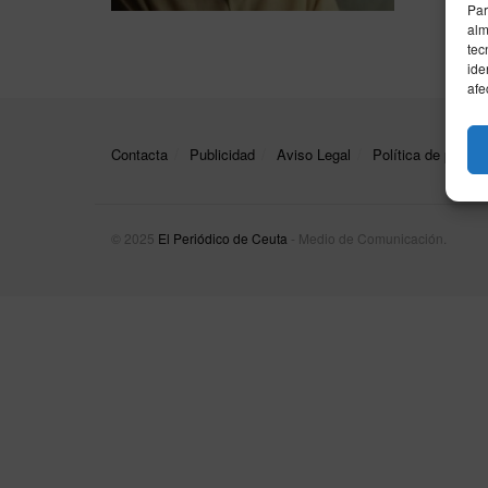
Par
alm
tec
ide
afe
Contacta
Publicidad
Aviso Legal
Política de privac
© 2025
El Periódico de Ceuta
- Medio de Comunicación
.