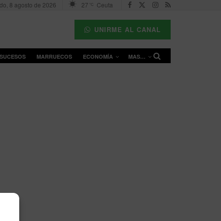
do, 8 agosto de 2026
27
Ceuta
°C
UNIRME AL CANAL
SUCESOS
MARRUECOS
ECONOMÍA
MAS…