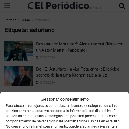
Portada
Tema
asturiano
Etiqueta:
asturiano
Desastre en Montmeló: Alonso saldrá último con
un Aston Martin «impotente»
13/06/2026
De «El Asturiano» a «La Pequeñita»: El código
secreto de la trama Kitchen sale a la luz
13/04/2026
Gestionar consentimiento
Para ofrecer las mejores experiencias, utilizamos tecnologías como las
cookies para almacenar y/o acceder a la información del dispositivo. El
consentimiento de estas tecnologías nos permitirá procesar datos como el
comportamiento de navegación o las identificaciones únicas en este sitio.
Contacta
Publicidad
Aviso Legal
Política de privacidad
No consentir o retirar el consentimiento, puede afectar negativamente a