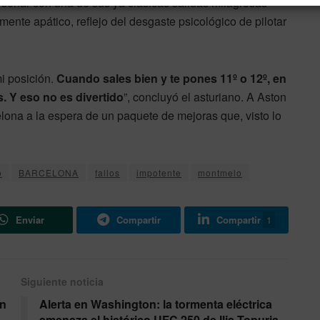
a soñar con una de sus ya clásicas salidas milagrosas
ente apático, reflejo del desgaste psicológico de pilotar
i posición.
Cuando sales bien y te pones 11º o 12º, en
. Y eso no es divertido
”, concluyó el asturiano. A Aston
lona a la espera de un paquete de mejoras que, visto lo
o
BARCELONA
fallos
impotente
montmelo
Enviar
Compartir
Compartir
1
Siguiente noticia
en
Alerta en Washington: la tormenta eléctrica
amenaza el histórico UFC 250 de Ilia Topuria