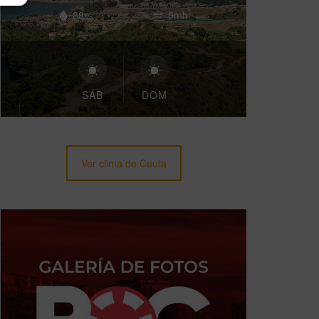
88%
9mh
SÁB
DOM
Ver clima de Ceuta