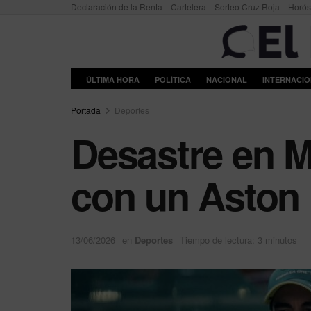
Declaración de la Renta
Cartelera
Sorteo Cruz Roja
Horó
ÚLTIMA HORA
POLÍTICA
NACIONAL
INTERNACI
Portada
Deportes
Desastre en M
con un Aston 
13/06/2026
en
Deportes
Tiempo de lectura: 3 minutos