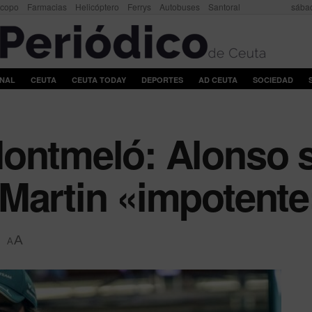
scopo
Farmacias
Helicóptero
Ferrys
Autobuses
Santoral
sábad
ONAL
CEUTA
CEUTA TODAY
DEPORTES
AD CEUTA
SOCIEDAD
ontmeló: Alonso s
Martin «impotente
A
A