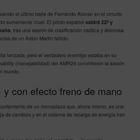
iendo el último baile de Fernando Alonso en el circuito
endo sumamente cruel. El piloto español
saldrá 22º y
spaña
, tras una sesión de clasificación caótica y dolorosa
cias de un Aston Martin fallido.
lta lanzada, pero el verdadero enemigo estaba en su
eability
(manejabilidad) del AMR26 convirtieron la sesión
el mundo.
 y con efecto freno de mano
omportamiento de un monoplaza que, ahora mismo, es una
aja de cambios y en el sistema de recarga de energía han