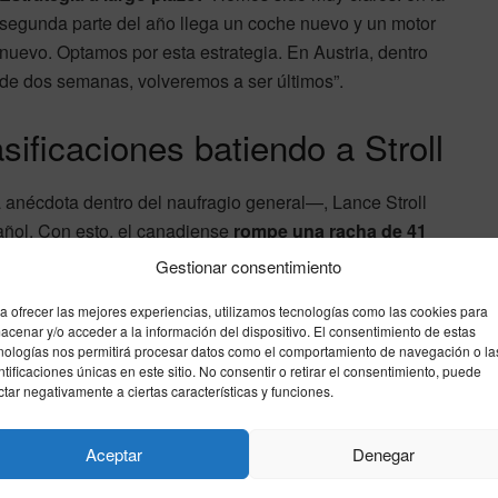
segunda parte del año llega un coche nuevo y un motor
nuevo. Optamos por esta estrategia. En Austria, dentro
de dos semanas, volveremos a ser últimos”.
sificaciones batiendo a Stroll
anécdota dentro del naufragio general—, Lance Stroll
añol. Con esto, el canadiense
rompe una racha de 41
nso le había batido el sábado
en carrera de domingo
Gestionar consentimiento
a ofrecer las mejores experiencias, utilizamos tecnologías como las cookies para
acenar y/o acceder a la información del dispositivo. El consentimiento de estas
añero de filas: “Lance es un piloto muy rápido. Está más
nologías nos permitirá procesar datos como el comportamiento de navegación o la
ntificaciones únicas en este sitio. No consentir o retirar el consentimiento, puede
nte; más de lo que la gente recuerda”.
ctar negativamente a ciertas características y funciones.
tériles
Aceptar
Denegar