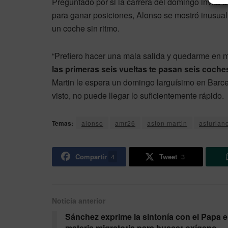
Preguntado por si la carrera del domingo invita 
para ganar posiciones, Alonso se mostró inusualm
un coche sin ritmo.
“Prefiero hacer una mala salida y quedarme en m
las primeras seis vueltas te pasan seis coches
Martin le espera un domingo larguísimo en Barce
visto, no puede llegar lo suficientemente rápido.
Temas:
alonso
amr26
aston martin
asturian
Compartir
4
Tweet
3
Noticia anterior
Sánchez exprime la sintonía con el Papa 
materia migratoria para buscar oxígeno