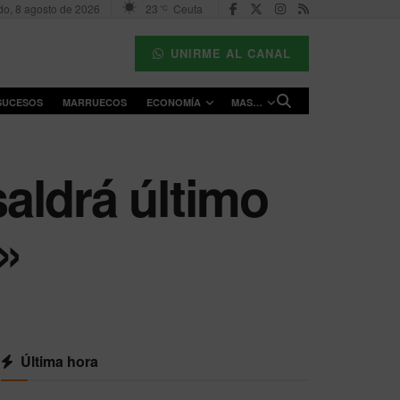
o, 8 agosto de 2026
23
Ceuta
°C
UNIRME AL CANAL
SUCESOS
MARRUECOS
ECONOMÍA
MAS…
aldrá último
»
Última hora