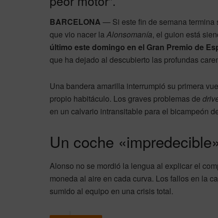
peor motor”.
BARCELONA
— Si este fin de semana termina s
que vio nacer la
Alonsomanía
, el guion está si
último este domingo en el Gran Premio de E
que ha dejado al descubierto las profundas caren
Una bandera amarilla interrumpió su primera vue
propio habitáculo. Los graves problemas de
driv
en un calvario intransitable para el bicampeón d
Un coche «impredecible»
Alonso no se mordió la lengua al explicar el c
moneda al aire en cada curva. Los fallos en la c
sumido al equipo en una crisis total.