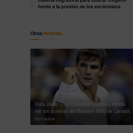
frente a la presión de los escándalos
Otras
Noticias
Rafa Jódar – Jiri Lehecka: horario y dónde
ver los octavos del Masters 1000 de Canadá
07/08/2026