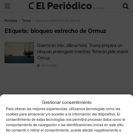
Portada
Tema
bloqueo estrecho de Ormuz
Etiqueta:
bloqueo estrecho de Ormuz
Guerra en Irán, última hora: Trump prepara un
bloqueo prolongado mientras Teherán pide reabrir
Ormuz
29/04/2026
Gestionar consentimiento
Contacta
Publicidad
Aviso Legal
Política de privacidad
Para ofrecer las mejores experiencias, utilizamos tecnologías como las
Política de cookies
cookies para almacenar y/o acceder a la información del dispositivo. El
consentimiento de estas tecnologías nos permitirá procesar datos como el
comportamiento de navegación o las identificaciones únicas en este sitio.
Unpu Group Solutions SL
No consentir o retirar el consentimiento, puede afectar negativamente a