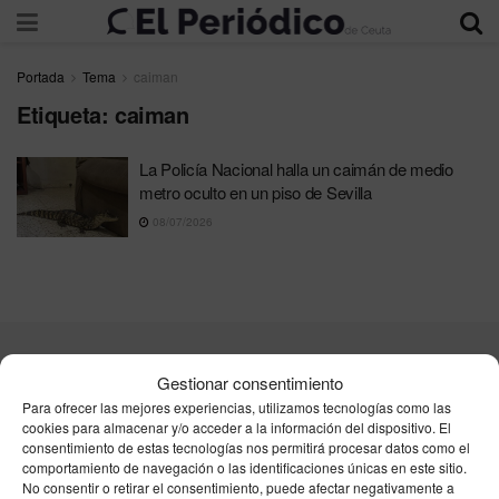
Portada
Tema
caiman
Etiqueta:
caiman
La Policía Nacional halla un caimán de medio
metro oculto en un piso de Sevilla
08/07/2026
Contacta
Publicidad
Aviso Legal
Política de privacidad
Gestionar consentimiento
Política de cookies
Para ofrecer las mejores experiencias, utilizamos tecnologías como las
cookies para almacenar y/o acceder a la información del dispositivo. El
consentimiento de estas tecnologías nos permitirá procesar datos como el
Unpu Group Solutions SL
comportamiento de navegación o las identificaciones únicas en este sitio.
No consentir o retirar el consentimiento, puede afectar negativamente a