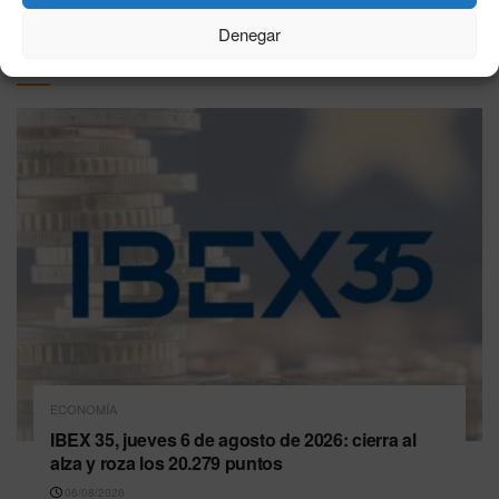
Denegar
Última hora
ECONOMÍA
IBEX 35, jueves 6 de agosto de 2026: cierra al
alza y roza los 20.279 puntos
06/08/2026