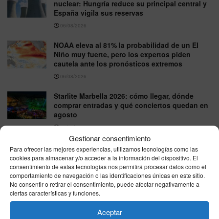
nuclear: Hungría reduce su principal central y
España vigila sus reservas
06/08/2026
NOAA eleva al 81% la probabilidad de un El
Niño muy fuerte, pero los expertos piden
cautela ante los pronósticos extremos
06/08/2026
Starlite Marbella 2026: cómo llegar, dónde
comprar entradas y qué conciertos quedan en
agosto
06/08/2026
Gestionar consentimiento
España afronta un jueves de contrastes:
Para ofrecer las mejores experiencias, utilizamos tecnologías como las
granizo en el nordeste y hasta 39 grados en el
cookies para almacenar y/o acceder a la información del dispositivo. El
sur
consentimiento de estas tecnologías nos permitirá procesar datos como el
comportamiento de navegación o las identificaciones únicas en este sitio.
06/08/2026
No consentir o retirar el consentimiento, puede afectar negativamente a
ciertas características y funciones.
VER MÁS
Aceptar