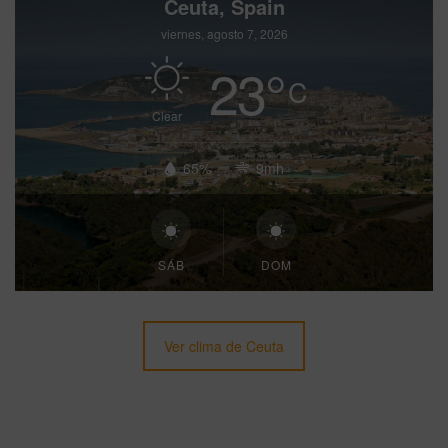
Ceuta, Spain
viernes, agosto 7, 2026
23
°
C
Clear
65%
9mh
SÁB
DOM
Ver clima de Ceuta