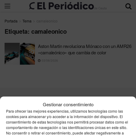
Portada
Tema
camaleonico
Etiqueta:
camaleonico
Aston Martin revoluciona Mónaco con un AMR26
«camaleónico» que cambia de color
03/06/2026
Contacta
Publicidad
Aviso Legal
Política de privacidad
Gestionar consentimiento
Política de cookies
Para ofrecer las mejores experiencias, utilizamos tecnologías como las
cookies para almacenar y/o acceder a la información del dispositivo. El
consentimiento de estas tecnologías nos permitirá procesar datos como el
Unpu Group Solutions SL
comportamiento de navegación o las identificaciones únicas en este sitio.
No consentir o retirar el consentimiento, puede afectar negativamente a