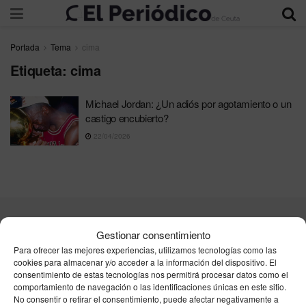
Portada
Tema
cima
Etiqueta:
cima
Michael Jordan: ¿Un adiós por agotamiento o un
castigo encubierto?
22/04/2026
Contacta
Publicidad
Aviso Legal
Política de privacidad
Gestionar consentimiento
Política de cookies
Para ofrecer las mejores experiencias, utilizamos tecnologías como las
cookies para almacenar y/o acceder a la información del dispositivo. El
consentimiento de estas tecnologías nos permitirá procesar datos como el
Unpu Group Solutions SL
comportamiento de navegación o las identificaciones únicas en este sitio.
No consentir o retirar el consentimiento, puede afectar negativamente a