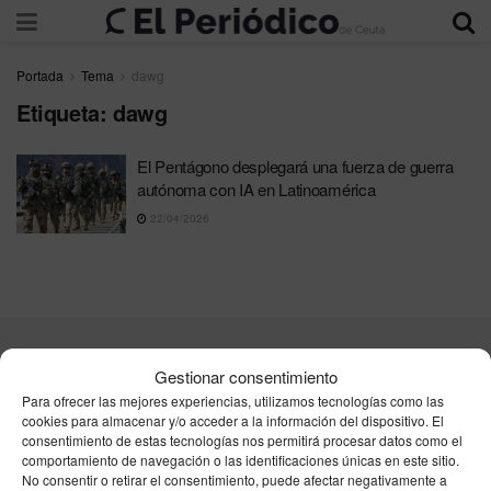
Portada
Tema
dawg
Etiqueta:
dawg
El Pentágono desplegará una fuerza de guerra
autónoma con IA en Latinoamérica
22/04/2026
Contacta
Publicidad
Aviso Legal
Política de privacidad
Gestionar consentimiento
Política de cookies
Para ofrecer las mejores experiencias, utilizamos tecnologías como las
cookies para almacenar y/o acceder a la información del dispositivo. El
consentimiento de estas tecnologías nos permitirá procesar datos como el
Unpu Group Solutions SL
comportamiento de navegación o las identificaciones únicas en este sitio.
No consentir o retirar el consentimiento, puede afectar negativamente a