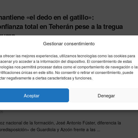
mantiene «el dedo en el gatillo»:
nfianza total en Teherán pese a la tregua
Trump
Gestionar consentimiento
26
anuncio de un alto el fuego in extremis que evitó, apenas una
a ofrecer las mejores experiencias, utilizamos tecnologías como las cookies para
acenar y/o acceder a la información del dispositivo. El consentimiento de estas
s de que expirara el ...
nologías nos permitirá procesar datos como el comportamiento de navegación o la
ntificaciones únicas en este sitio. No consentir o retirar el consentimiento, puede
ctar negativamente a ciertas características y funciones.
alifica de «titánico» su esfuerzo por
r con el PP en Extremadura y Aragón
Aceptar
Denegar
a las «zancadillas» de Génova
26
voz nacional de la formación, José Antonio Fúster, diferencia la
redisposición» de Guardiola y Azcón frente a las ...