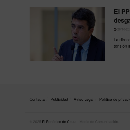
El PP
desga
28/10/20
La direc
tensión i
Contacta
Publicidad
Aviso Legal
Política de privac
© 2025
El Periódico de Ceuta
- Medio de Comunicación
.