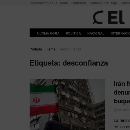
Declaración de la Renta
Cartelera
Sorteo Cruz Roja
Horó
ÚLTIMA HORA
POLÍTICA
NACIONAL
INTERNACI
Portada
Tema
desconfianza
Etiqueta:
desconfianza
Irán 
denun
buque
20/04/20
La tensi
crítico e