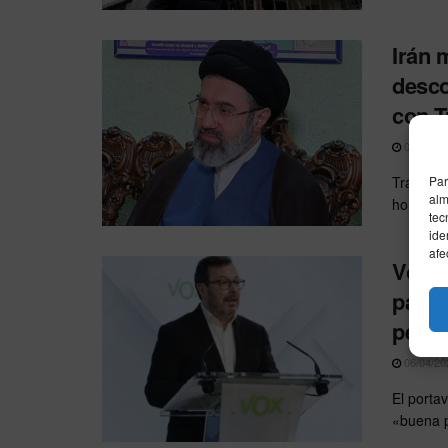
Irán 
desco
con 
08/04/20
Tras el 
Par
alm
hora ante
tec
ide
afe
Vox c
pacta
pese 
06/04/20
El porta
«buena p