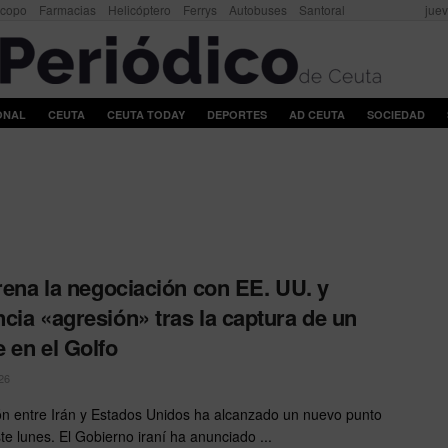
scopo
Farmacias
Helicóptero
Ferrys
Autobuses
Santoral
juev
ONAL
CEUTA
CEUTA TODAY
DEPORTES
AD CEUTA
SOCIEDAD
frena la negociación con EE. UU. y
cia «agresión» tras la captura de un
 en el Golfo
26
ón entre Irán y Estados Unidos ha alcanzado un nuevo punto
ste lunes. El Gobierno iraní ha anunciado ...