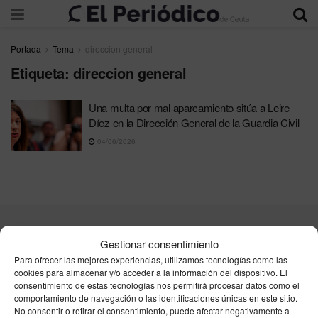
Portada
Tema
direccion general
Etiqueta:
direccion general
Una multa por mal aparcamiento sitúa a Leire
Díez en la Dirección General de la Guardia Civil
04/06/2026
Contacta
Publicidad
Aviso Legal
Política de privacidad
Gestionar consentimiento
Política de cookies
Para ofrecer las mejores experiencias, utilizamos tecnologías como las
cookies para almacenar y/o acceder a la información del dispositivo. El
consentimiento de estas tecnologías nos permitirá procesar datos como el
Unpu Group Solutions SL
comportamiento de navegación o las identificaciones únicas en este sitio.
No consentir o retirar el consentimiento, puede afectar negativamente a