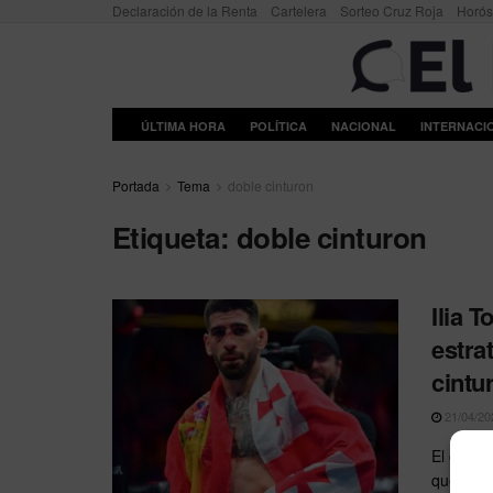
Declaración de la Renta
Cartelera
Sorteo Cruz Roja
Horó
ÚLTIMA HORA
POLÍTICA
NACIONAL
INTERNACI
Portada
Tema
doble cinturon
Etiqueta:
doble cinturon
Ilia 
estra
cintu
21/04/20
El campe
que se e