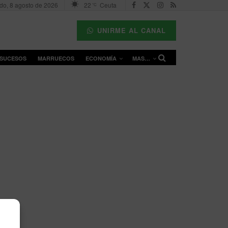
do, 8 agosto de 2026
22
Ceuta
°C
UNIRME AL CANAL
SUCESOS
MARRUECOS
ECONOMÍA
MAS…