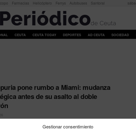
scopo
Farmacias
Helicóptero
Ferrys
Autobuses
Santoral
sába
ONAL
CEUTA
CEUTA TODAY
DEPORTES
AD CEUTA
SOCIEDAD
Topuria pone rumbo a Miami: mudanza
tégica antes de su asalto al doble
rón
26
ón hispanogeorgiano confirma en el podcast de Ariel Helwani
Gestionar consentimiento
stablece en Estados Unidos para preparar su combate ...