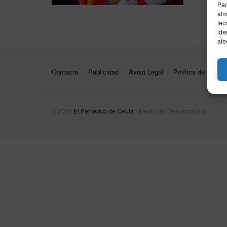
Par
alm
tec
ide
afe
Contacta
Publicidad
Aviso Legal
Política de privac
© 2025
El Periódico de Ceuta
- Medio de Comunicación
.