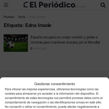
Portada
Tema
Edna Imade
Etiqueta:
Edna Imade
España recupera su mejor versión y golea a
Ucrania para mantener el pulso por el Mundial
18/04/2026
Contacta
Publicidad
Aviso Legal
Política de privacidad
Gestionar consentimiento
Política de cookies
Para ofrecer las mejores experiencias, utilizamos tecnologías como las
cookies para almacenar y/o acceder a la información del dispositivo. El
consentimiento de estas tecnologías nos permitirá procesar datos como el
Unpu Group Solutions SL
comportamiento de navegación o las identificaciones únicas en este sitio.
No consentir o retirar el consentimiento, puede afectar negativamente a