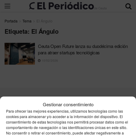
Portada
Tema
El Ángulo
Etiqueta:
El Ángulo
Ceuta Open Future lanza su duodécima edición
para atraer startups tecnológicas
10/02/2026
Contacta
Publicidad
Aviso Legal
Política de privacidad
Gestionar consentimiento
Política de cookies
Para ofrecer las mejores experiencias, utilizamos tecnologías como las
cookies para almacenar y/o acceder a la información del dispositivo. El
consentimiento de estas tecnologías nos permitirá procesar datos como el
Unpu Group Solutions SL
comportamiento de navegación o las identificaciones únicas en este sitio.
No consentir o retirar el consentimiento, puede afectar negativamente a