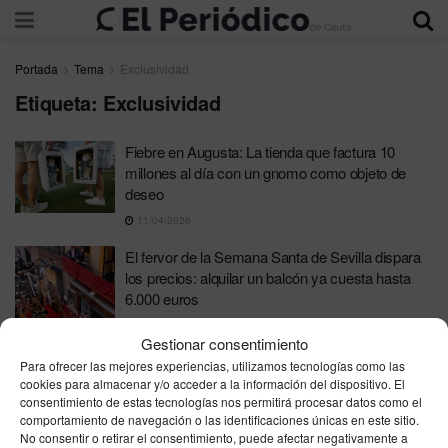
Portada
Tema
Exclusividad
Etiqueta:
Exclusividad
Fiebre en Augusta: La tienda que factura 10
millones al día con un gnomo como objeto de
deseo
11/04/2026
El fervor de la Semana Santa de Sevilla dispara
los precios: alquilar un balcón ya cuesta hasta
6.000 euros
24/03/2026
Gestionar consentimiento
Kiko Matamoros desvela el futuro de Montoya en
Para ofrecer las mejores experiencias, utilizamos tecnologías como las
televisión: «Tiene un contrato de exclusividad por
cookies para almacenar y/o acceder a la información del dispositivo. El
consentimiento de estas tecnologías nos permitirá procesar datos como el
cuatro años»
comportamiento de navegación o las identificaciones únicas en este sitio.
10/03/2025
No consentir o retirar el consentimiento, puede afectar negativamente a