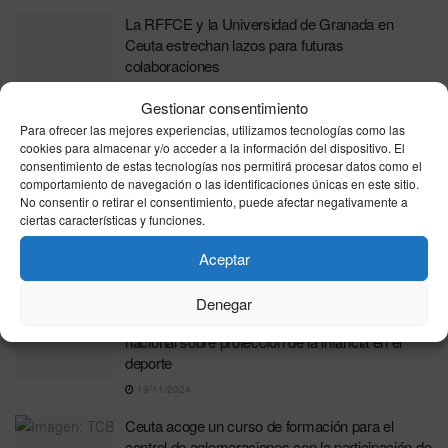
La RFFCE y la Universidad de Granada en
Ceuta estrechan lazos para futuras
colaboraciones
26/11/2024
Gestionar consentimiento
Nuevas oportunidades de formación en Juegos
Para ofrecer las mejores experiencias, utilizamos tecnologías como las
cookies para almacenar y/o acceder a la información del dispositivo. El
Online
consentimiento de estas tecnologías nos permitirá procesar datos como el
22/11/2024
comportamiento de navegación o las identificaciones únicas en este sitio.
No consentir o retirar el consentimiento, puede afectar negativamente a
Ana Belén Núñez destaca el perfil del formador y
ciertas características y funciones.
métodos innovadores en la formación de
entrenadores
Aceptar
20/11/2024
Denegar
Abel Almagro representa a Ceuta en una jornada
nacional sobre protección de la infancia en el
deporte
19/11/2024
Ceuta acoge un curso de formación para el
control de aglomeraciones con la participación de