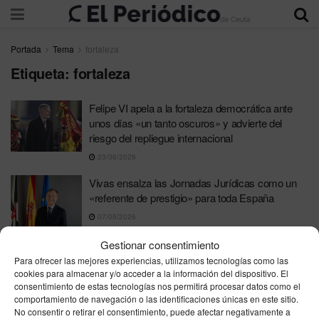
Portada
Tema
fortaleza
Etiqueta:
fortaleza
Felipe VI apela a la fortaleza democrática ante
unos días «un tanto oscuros» y advierte del
riesgo del repliegue internacional
23/06/2026
Vivas ensalza las Jornadas Jurídicas como un
«referente de prestigio» para toda España
07/05/2026
Gestionar consentimiento
Para ofrecer las mejores experiencias, utilizamos tecnologías como las
cookies para almacenar y/o acceder a la información del dispositivo. El
consentimiento de estas tecnologías nos permitirá procesar datos como el
comportamiento de navegación o las identificaciones únicas en este sitio.
No consentir o retirar el consentimiento, puede afectar negativamente a
Contacta
Publicidad
Aviso Legal
Política de privacidad