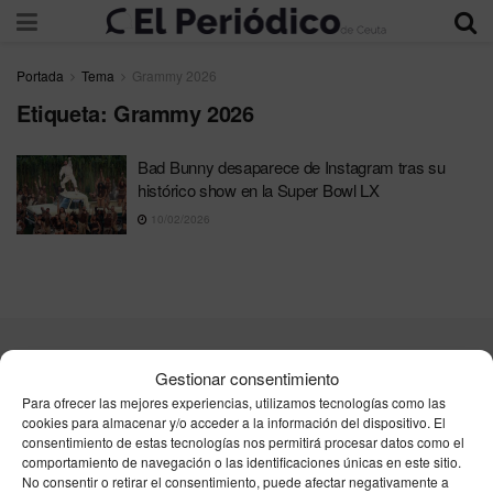
Portada
Tema
Grammy 2026
Etiqueta:
Grammy 2026
Bad Bunny desaparece de Instagram tras su
histórico show en la Super Bowl LX
10/02/2026
Contacta
Publicidad
Aviso Legal
Política de privacidad
Gestionar consentimiento
Política de cookies
Para ofrecer las mejores experiencias, utilizamos tecnologías como las
cookies para almacenar y/o acceder a la información del dispositivo. El
consentimiento de estas tecnologías nos permitirá procesar datos como el
Unpu Group Solutions SL
comportamiento de navegación o las identificaciones únicas en este sitio.
No consentir o retirar el consentimiento, puede afectar negativamente a