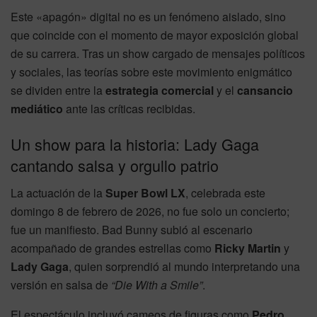
Este «apagón» digital no es un fenómeno aislado, sino
que coincide con el momento de mayor exposición global
de su carrera. Tras un show cargado de mensajes políticos
y sociales, las teorías sobre este movimiento enigmático
se dividen entre la
estrategia comercial
y el
cansancio
mediático
ante las críticas recibidas.
Un show para la historia: Lady Gaga
cantando salsa y orgullo patrio
La actuación de la
Super Bowl LX
, celebrada este
domingo 8 de febrero de 2026, no fue solo un concierto;
fue un manifiesto.
Bad Bunny subió al escenario
acompañado de grandes estrellas como
Ricky Martin
y
Lady Gaga
, quien sorprendió al mundo interpretando una
versión en salsa de
“Die With a Smile”
.
El espectáculo incluyó cameos de figuras como
Pedro