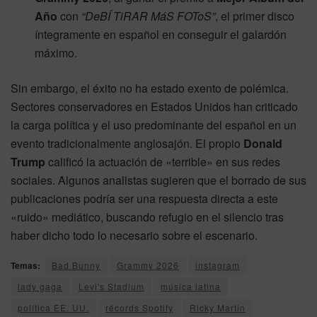
Año
con
“DeBÍ TiRAR MáS FOToS”
, el primer disco
íntegramente en español en conseguir el galardón
máximo.
Sin embargo, el éxito no ha estado exento de polémica.
Sectores conservadores en Estados Unidos han criticado
la carga política y el uso predominante del español en un
evento tradicionalmente anglosajón. El propio
Donald
Trump
calificó la actuación de «terrible» en sus redes
sociales. Algunos analistas sugieren que el borrado de sus
publicaciones podría ser una respuesta directa a este
«ruido» mediático, buscando refugio en el silencio tras
haber dicho todo lo necesario sobre el escenario.
Temas:
Bad Bunny
Grammy 2026
instagram
lady gaga
Levi's Stadium
música latina
política EE. UU.
récords Spotify
Ricky Martin