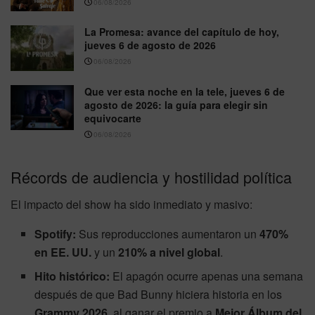
06/08/2026
La Promesa: avance del capítulo de hoy,
jueves 6 de agosto de 2026
06/08/2026
Que ver esta noche en la tele, jueves 6 de
agosto de 2026: la guía para elegir sin
equivocarte
06/08/2026
Récords de audiencia y hostilidad política
El impacto del show ha sido inmediato y masivo:
Spotify:
Sus reproducciones aumentaron un
470%
en EE. UU.
y un
210% a nivel global
.
Hito histórico:
El apagón ocurre apenas una semana
después de que Bad Bunny hiciera historia en los
Grammy 2026
, al ganar el premio a
Mejor Álbum del