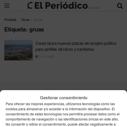
Portada
Tema
gruas
Etiqueta:
gruas
Ceuta lanza nuevas plazas de empleo público
para perfiles técnicos y sanitarios
21/04/2026
Contacta
Publicidad
Aviso Legal
Política de privacidad
Gestionar consentimiento
Política de cookies
Para ofrecer las mejores experiencias, utilizamos tecnologías como las
cookies para almacenar y/o acceder a la información del dispositivo. El
consentimiento de estas tecnologías nos permitirá procesar datos como el
Unpu Group Solutions SL
comportamiento de navegación o las identificaciones únicas en este sitio.
No consentir o retirar el consentimiento, puede afectar negativamente a