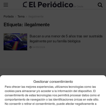
Portada
Tema
ilegalmente
Etiqueta:
ilegalmente
Buscan a una menor de 5 años tras ser sustraida
ilegalmente por su familia biológica
04/05/2026
Contacta
Publicidad
Aviso Legal
Política de privacidad
Gestionar consentimiento
Política de cookies
Para ofrecer las mejores experiencias, utilizamos tecnologías como las
cookies para almacenar y/o acceder a la información del dispositivo. El
consentimiento de estas tecnologías nos permitirá procesar datos como el
Unpu Group Solutions SL
comportamiento de navegación o las identificaciones únicas en este sitio.
No consentir o retirar el consentimiento, puede afectar negativamente a