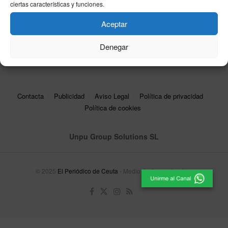
Comisiones Obreras se moviliza contra el
ciertas características y funciones.
impago de nóminas en Estructuras del Estrecho
Aceptar
17/01/2025
Denegar
Contacta
Publicidad
Aviso Legal
Política de privacidad
Política de cookies
Unpu Group Solutions SL
© 2025
El Periódico de Ceuta
- Medio de Comunicación
.