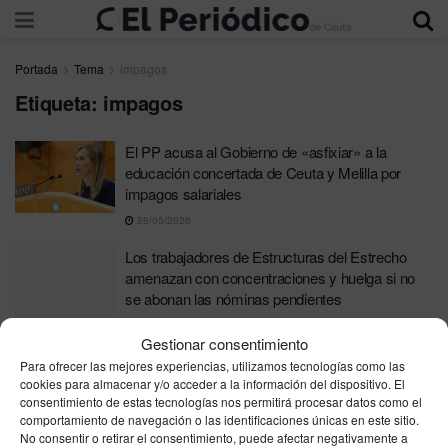
Portada
Tema
impagos
Etiqueta:
impagos
El PP acusa al Gobierno de «asfixiar» a la
educación concertada de Ceuta y Melilla por
impagos salariales
28/05/2026
Los trabajadores de Estructuras del Estrecho
amenazan con concentraciones y huelga si no
se abonan las nóminas pendientes
21/01/2025
Gestionar consentimiento
UGT consigue compromiso de Estructuras del
Para ofrecer las mejores experiencias, utilizamos tecnologías como las
Estrecho para saldar deuda con los trabajadores
cookies para almacenar y/o acceder a la información del dispositivo. El
consentimiento de estas tecnologías nos permitirá procesar datos como el
20/01/2025
comportamiento de navegación o las identificaciones únicas en este sitio.
No consentir o retirar el consentimiento, puede afectar negativamente a