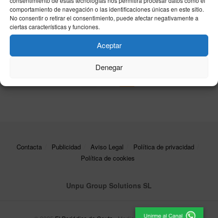
consentimiento de estas tecnologías nos permitirá procesar datos como el
19/11/2024
comportamiento de navegación o las identificaciones únicas en este sitio.
No consentir o retirar el consentimiento, puede afectar negativamente a
Debate en el Congreso: Corrupción y Economía
ciertas características y funciones.
en el Centro de la Discusión
Aceptar
23/10/2024
Denegar
1
2
Contacta
Publicidad
Aviso Legal
Política de privacidad
Política de cookies
Unpu Group Solutions SL