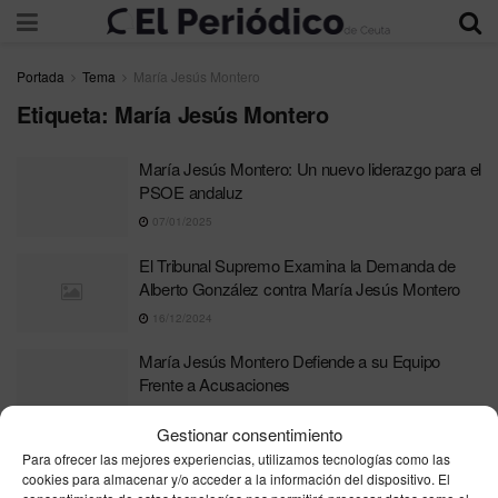
Portada
Tema
María Jesús Montero
Etiqueta:
María Jesús Montero
María Jesús Montero: Un nuevo liderazgo para el
PSOE andaluz
07/01/2025
El Tribunal Supremo Examina la Demanda de
Alberto González contra María Jesús Montero
16/12/2024
María Jesús Montero Defiende a su Equipo
Frente a Acusaciones
26/11/2024
Gestionar consentimiento
Citación en el Senado: Caso Koldo y sus
Para ofrecer las mejores experiencias, utilizamos tecnologías como las
cookies para almacenar y/o acceder a la información del dispositivo. El
Implicaciones