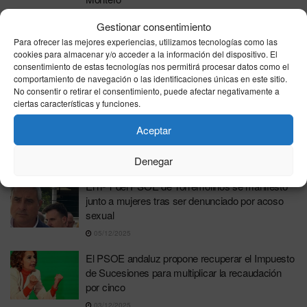
12/12/2025
Gestionar consentimiento
Vicente Fernández, el ‘protegido’ de Montero,
Para ofrecer las mejores experiencias, utilizamos tecnologías como las
cookies para almacenar y/o acceder a la información del dispositivo. El
detenido tras cobrar 220.000 € anuales de la
consentimiento de estas tecnologías nos permitirá procesar datos como el
SEPI y ser absuelto del Caso Aznalcóllar
comportamiento de navegación o las identificaciones únicas en este sitio.
11/12/2025
No consentir o retirar el consentimiento, puede afectar negativamente a
ciertas características y funciones.
Montero admite tiempos «excesivamente
largos» en el PSOE ante denuncias por acoso
Aceptar
sexual y pide «acelerar» procesos
Denegar
05/12/2025
El nº 1 del PSOE de Torremolinos se manifestó
junto a mujeres tras ser denunciado por acoso
sexual
05/12/2025
El PSOE andaluz propone recuperar el Impuesto
de Sucesiones para multiplicar la recaudación
por cinco
03/12/2025