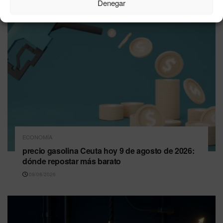
Denegar
ECONOMÍA
precio gasolina Ceuta hoy 9 de agosto de 2026:
dónde repostar más barato
09/08/2026