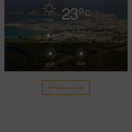
23
°
C
Clear
86%
3.6mh
LUN
MAR
Ver clima de Ceuta