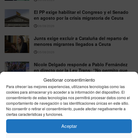
El PP exige habilitar el Congreso y el Senado
en agosto por la crisis migratoria de Ceuta
06/08/2026
Junts exige excluir a Cataluña del reparto de
menores migrantes llegados a Ceuta
05/08/2026
Nicole Delgado responde a Pablo Fernández
en directo por la Ley Trans: “No permito que
piense por mí”
Gestionar consentimiento
05/08/2026
Para ofrecer las mejores experiencias, utilizamos tecnologías como las
cookies para almacenar y/o acceder a la información del dispositivo. El
consentimiento de estas tecnologías nos permitirá procesar datos como el
comportamiento de navegación o las identificaciones únicas en este sitio.
VER MÁS
No consentir o retirar el consentimiento, puede afectar negativamente a
ciertas características y funciones.
Aceptar
Última hora