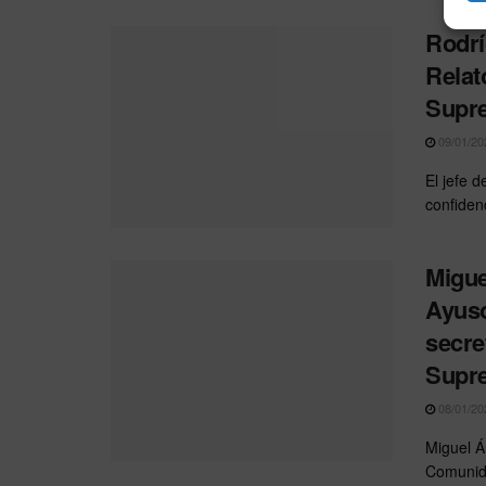
Rodrí
Relat
Supr
09/01/20
El jefe 
confidenc
Migue
Ayuso
secre
Supr
08/01/20
Miguel Á
Comunida