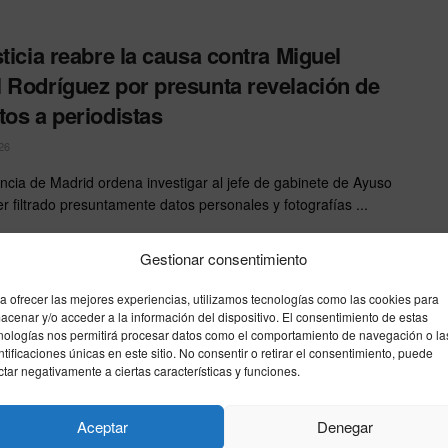
sticia reabre la causa contra Miguel
 Rodríguez por presunta revelación de
tos a periodistas
26
ncia de Madrid ordena investigar al jefe de gabinete de Ayuso
er filtrado presuntamente datos personales y fotografías ...
Gestionar consentimiento
l Ángel Rodríguez rectifica tras acusar
mente a una víctima de las residencias
a ofrecer las mejores experiencias, utilizamos tecnologías como las cookies para
acenar y/o acceder a la información del dispositivo. El consentimiento de estas
25
nologías nos permitirá procesar datos como el comportamiento de navegación o la
ntificaciones únicas en este sitio. No consentir o retirar el consentimiento, puede
de Gabinete de Isabel Díaz Ayuso, Miguel Ángel Rodríguez, ha
ctar negativamente a ciertas características y funciones.
do que difundió información errónea sobre una de ...
Aceptar
Denegar