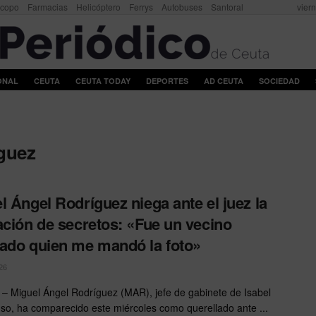
scopo
Farmacias
Helicóptero
Ferrys
Autobuses
Santoral
vier
ONAL
CEUTA
CEUTA TODAY
DEPORTES
AD CEUTA
SOCIEDAD
guez
l Ángel Rodríguez niega ante el juez la
ación de secretos: «Fue un vecino
ado quien me mandó la foto»
26
 Miguel Ángel Rodríguez (MAR), jefe de gabinete de Isabel
so, ha comparecido este miércoles como querellado ante ...