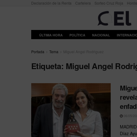
Declaración de la Renta
Cartelera
Sorteo Cruz Roja
Horó
ÚLTIMA HORA
POLÍTICA
NACIONAL
INTERNACI
Portada
Tema
Miguel Angel Rodriguez
Etiqueta:
Miguel Angel Rodri
Migue
revel
enfad
06/05/20
MADRID –
Díaz Ayu