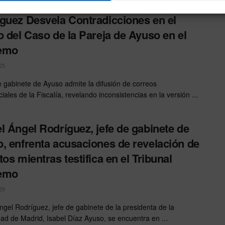
guez Desvela Contradicciones en el
o del Caso de la Pareja de Ayuso en el
emo
25
de gabinete de Ayuso admite la difusión de correos
iales de la Fiscalía, revelando inconsistencias en la versión ...
l Ángel Rodríguez, jefe de gabinete de
, enfrenta acusaciones de revelación de
tos mientras testifica en el Tribunal
emo
25
ngel Rodríguez, jefe de gabinete de la presidenta de la
d de Madrid, Isabel Díaz Ayuso, se encuentra en ...