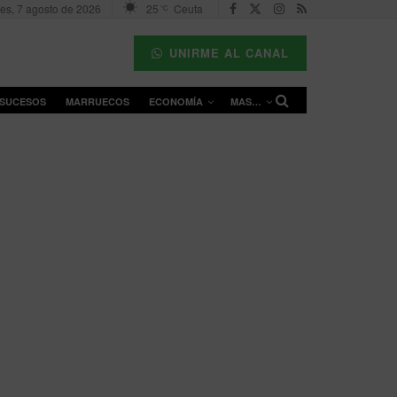
nes, 7 agosto de 2026
25
Ceuta
°C
UNIRME AL CANAL
SUCESOS
MARRUECOS
ECONOMÍA
MAS…