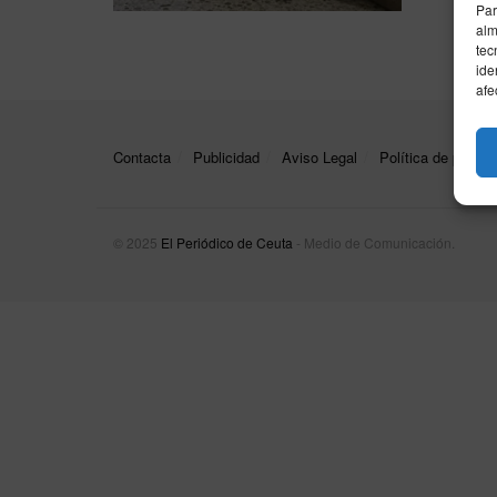
Par
alm
tec
ide
afe
Contacta
Publicidad
Aviso Legal
Política de privac
© 2025
El Periódico de Ceuta
- Medio de Comunicación
.