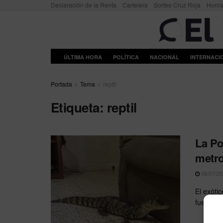
Declaración de la Renta
Cartelera
Sorteo Cruz Roja
Horó
ÚLTIMA HORA
POLÍTICA
NACIONAL
INTERNACI
Portada
Tema
reptil
Etiqueta:
reptil
La Po
metro
08/07/20
El exóti
fue descu