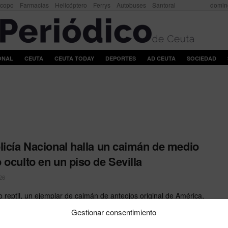
scopo
Farmacias
Helicóptero
Ferrys
Autobuses
Santoral
domin
ONAL
CEUTA
CEUTA TODAY
DEPORTES
AD CEUTA
SOCIEDAD
licía Nacional halla un caimán de medio
 oculto en un piso de Sevilla
26
co reptil, un ejemplar de caimán de anteojos original de América,
bierto durante un registro policial en la ...
Gestionar consentimiento