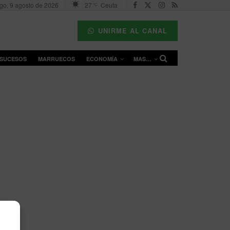
go, 9 agosto de 2026
27
Ceuta
°C
UNIRME AL CANAL
SUCESOS
MARRUECOS
ECONOMÍA
MAS…