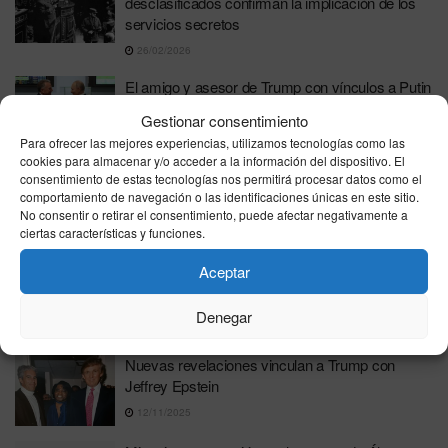
desclasificados confirman la implicación de los
servicios secretos
26/02/2026
El amigo y asesor de Trump con vínculos a Putin
guió a Rusia sobre cómo influir en el presidente
Gestionar consentimiento
01/12/2025
Para ofrecer las mejores experiencias, utilizamos tecnologías como las
cookies para almacenar y/o acceder a la información del dispositivo. El
El juicio a Jordi Pujol arranca tras más de una
consentimiento de estas tecnologías nos permitirá procesar datos como el
década de investigación y revelaciones en
comportamiento de navegación o las identificaciones únicas en este sitio.
Andorra
No consentir o retirar el consentimiento, puede afectar negativamente a
ciertas características y funciones.
24/11/2025
Aceptar
Escándalo en La Moncloa: nuevas revelaciones
sobre maniobras políticas subterráneas
Denegar
19/11/2025
Nuevas revelaciones vinculan a Trump con
Jeffrey Epstein
12/11/2025