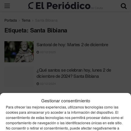
Portada
Tema
Santa Bibiana
Etiqueta:
Santa Bibiana
Santoral de hoy: Martes 2 de diciembre
02/12/2025
¿Qué santos se celebran hoy, lunes 2 de
diciembre de 2024? Santa Bibiana
02/12/2024
Gestionar consentimiento
Para ofrecer las mejores experiencias, utilizamos tecnologías como las
cookies para almacenar y/o acceder a la información del dispositivo. El
consentimiento de estas tecnologías nos permitirá procesar datos como el
comportamiento de navegación o las identificaciones únicas en este sitio.
Contacta
Publicidad
Aviso Legal
Política de privacidad
No consentir o retirar el consentimiento, puede afectar negativamente a