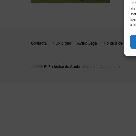
Par
alm
tec
ide
afe
Contacta
Publicidad
Aviso Legal
Política de privac
© 2025
El Periódico de Ceuta
- Medio de Comunicación
.