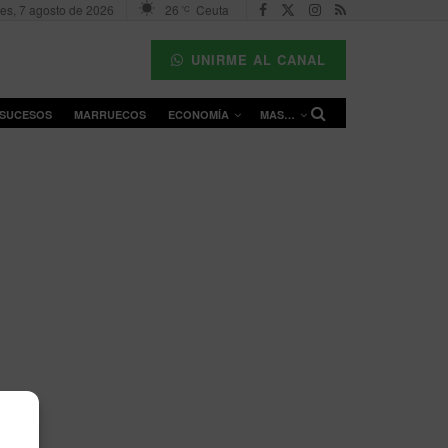
nes, 7 agosto de 2026
26
Ceuta
°C
UNIRME AL CANAL
SUCESOS
MARRUECOS
ECONOMÍA
MAS…