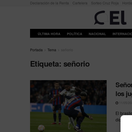
Declaración de la Renta
Cartelera
Sorteo Cruz Roja
Horó
ÚLTIMA HORA
POLÍTICA
NACIONAL
INTERNACI
Portada
Tema
señorio
Etiqueta:
señorio
Señor
los j
11/05/20
El brasil
dio una l