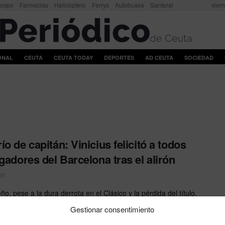
scopo
Farmacias
Helicóptero
Ferrys
Autobuses
Santoral
vier
ONAL
CEUTA
CEUTA TODAY
DEPORTES
AD CEUTA
SOCIEDAD
ío de capitán: Vinicius felicitó a todos
ugadores del Barcelona tras el alirón
26
eño, pese a la dura derrota en el Clásico y la pérdida del título,
ección de deportividad. ...
Gestionar consentimiento