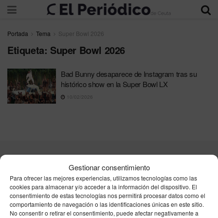
Portada
Tema
Super Bowl 2026
Etiqueta:
Super Bowl 2026
Bad Bunny desaparece de Instagram tras su
histórico show en la Super Bowl LX
10/02/2026
Contacta
Publicidad
Aviso Legal
Política de privacidad
Gestionar consentimiento
Política de cookies
Para ofrecer las mejores experiencias, utilizamos tecnologías como las
cookies para almacenar y/o acceder a la información del dispositivo. El
consentimiento de estas tecnologías nos permitirá procesar datos como el
Unpu Group Solutions SL
comportamiento de navegación o las identificaciones únicas en este sitio.
No consentir o retirar el consentimiento, puede afectar negativamente a