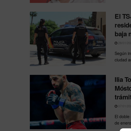
El TS
resid
baja 
28/01/20
Según in
ciudad a
Ilia 
Mósto
trámi
07/01/20
El doble
de enero