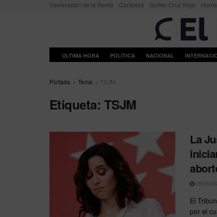
Declaración de la Renta
Cartelera
Sorteo Cruz Roja
Horó
ÚLTIMA HORA
POLÍTICA
NACIONAL
INTERNACI
Portada
Tema
TSJM
Etiqueta:
TSJM
La Ju
inici
abort
09/03/20
El Tribu
por el c