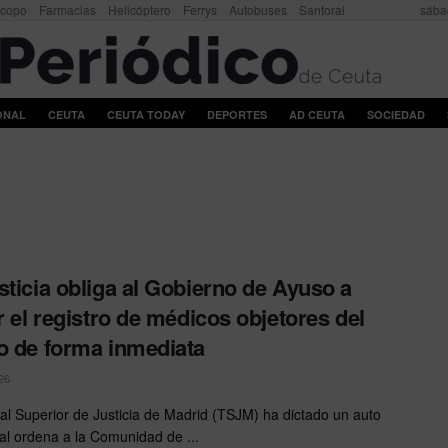
scopo
Farmacias
Helicóptero
Ferrys
Autobuses
Santoral
sába
ONAL
CEUTA
CEUTA TODAY
DEPORTES
AD CEUTA
SOCIEDAD
sticia obliga al Gobierno de Ayuso a
ar el registro de médicos objetores del
o de forma inmediata
26
nal Superior de Justicia de Madrid (TSJM) ha dictado un auto
ual ordena a la Comunidad de ...