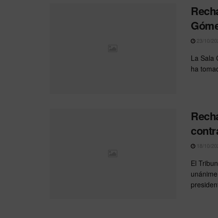
Recha
Gómez
23/10/20
La Sala 
ha tomado
Recha
contr
18/10/20
El Tribu
unánimem
president