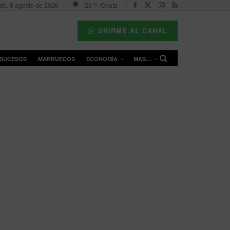
do, 8 agosto de 2026
23
Ceuta
°C
UNIRME AL CANAL
SUCESOS
MARRUECOS
ECONOMÍA
MAS…