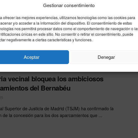
Gestionar consentimiento
 Cano presenta nueva querella contra la
a ofrecer las mejores experiencias, utilizamos tecnologías como las cookies para
 que le investigó por el musical Malinche
acenar y/o acceder a la información del dispositivo. El consentimiento de estas
nologías nos permitirá procesar datos como el comportamiento de navegación o la
25
ntificaciones únicas en este sitio. No consentir o retirar el consentimiento, puede
ctar negativamente a ciertas características y funciones.
o exige que se reabra la investigación contra la exmagistrada
a Iglesias, alegando que cometió prevaricación al instruir el ...
Aceptar
Denegar
ria vecinal bloquea los ambiciosos
amientos del Bernabéu
25
nal Superior de Justicia de Madrid (TSJM) ha confirmado la
n de la concesión para los dos aparcamientos que ...