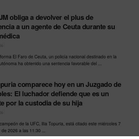
JM obliga a devolver el plus de
encia a un agente de Ceuta durante su
médica
26
forma El Faro de Ceuta, un policía nacional destinado en la
utónoma ha obtenido una sentencia favorable del ...
Topuria comparece hoy en un Juzgado de
les: El luchador defiende que es un
te por la custodia de su hija
26
 campeón de la UFC, Ilia Topuria, está citado este miércoles 7
 de 2026 a las 11:30 ...