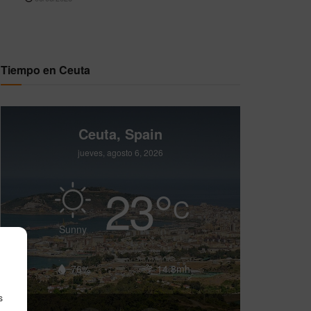
Tiempo en Ceuta
Ceuta, Spain
jueves, agosto 6, 2026
23
°
C
Sunny
76%
14.8mh
s