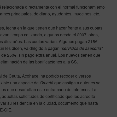
tá relacionada directamente con el normal funcionamiento
mames principales, de diario, ayudantes, muecines, etc.
es, fecha en la que tienen que hacer frente a sus cuotas
levan tiempo cotizando, algunos desde el 2007; otros,
los diez años. Las cuotas varían. Algunos pagan 215€
n les dicen, va dirigido a pagar
“servicios de asesoría”
.
 de 250€, sin pago extra anual. Los nuevos tienen que
eliminación de las bonificaciones a la SS.
l de Ceuta, Acohace, ha podido recoger diversos
existe una especie de
Omertá
que castiga a quienes se
tos que desarrollan este entramado de intereses. La
 aquellas solicitudes de certificado que les acredite
ovar su residencia en la ciudad, documento que hasta
DE-CIE.