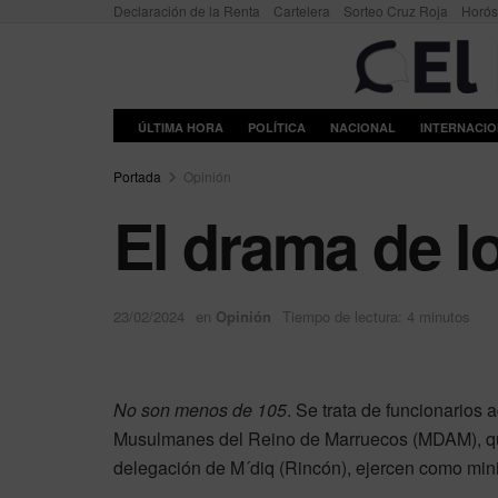
Declaración de la Renta
Cartelera
Sorteo Cruz Roja
Horó
ÚLTIMA HORA
POLÍTICA
NACIONAL
INTERNACI
Portada
Opinión
El drama de l
23/02/2024
en
Opinión
Tiempo de lectura: 4 minutos
No son menos de
105
. Se trata de funcionarios 
Musulmanes del Reino de Marruecos (MDAM), qui
delegación de M´diq (Rincón), ejercen como minis