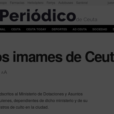
scopo
Farmacias
Helicóptero
Ferrys
Autobuses
Santoral
juev
ONAL
CEUTA
CEUTA TODAY
DEPORTES
AD CEUTA
SOCIEDAD
os imames de Ceu
A
A
adscritos al Ministerio de Dotaciones y Asuntos
enes, dependientes de dicho ministerio y de su
tros de culto en la ciudad.