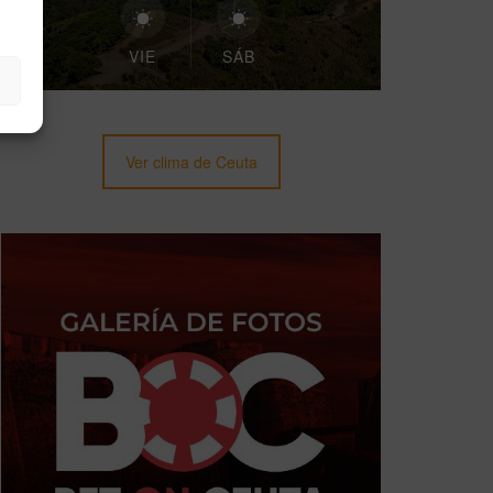
VIE
SÁB
Ver clima de Ceuta