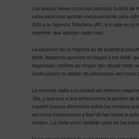
Las quejas tienen como eje principal la falta de
estas personas aportan mensualmente para cubri
(SS) y la Agencia Tributaria (AT), o lo que es lo
importes que aportan cada mes.
La situación de la mayoría es de auténtica penur
600€, habiendo quienes no llegan a los 400€, q
dispensan recibos de ningún tipo desde hace mu
modo pasivo no tardan en producirse, así como q
La reciente visita a la ciudad del máximo respo
´diq, y que une a sus atribuciones la gestión de
impartir nuevas directrices sobre los horarios qu
así como inspeccionar y tirar de las orejas a quie
reciben. La visita sirvió también para oír las pre