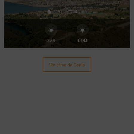
72%
4.7mh
SÁB
DOM
Ver clima de Ceuta