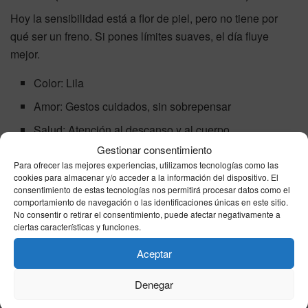
Hoy la sensibilidad está a flor de piel, pero no tiene por
qué ser un freno. Si pones límites suaves, el día fluye
mejor.
Color: Lila
Amor: Gestos cuidados, sin sobrepensar
Salud: Atención al descanso y al cuerpo
Gestionar consentimiento
Dinero: Evita decisiones impulsivas
Para ofrecer las mejores experiencias, utilizamos tecnologías como las
Número de la suerte: 12
cookies para almacenar y/o acceder a la información del dispositivo. El
consentimiento de estas tecnologías nos permitirá procesar datos como el
comportamiento de navegación o las identificaciones únicas en este sitio.
Lee tu horóscopo semanal completo de Piscis
No consentir o retirar el consentimiento, puede afectar negativamente a
ciertas características y funciones.
Consejo astral para hoy
Aceptar
Domingo 28 de junio: elige una sola cosa para mejorar en
Denegar
salud, amor y trabajo
y déjala bien hecha. Un repaso