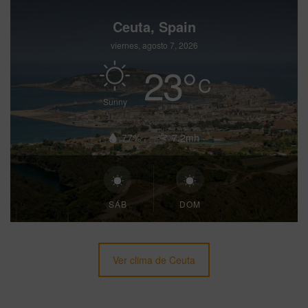
Ceuta, Spain
viernes, agosto 7, 2026
23
°
C
Sunny
77%
7.2mh
SÁB
DOM
Ver clima de Ceuta