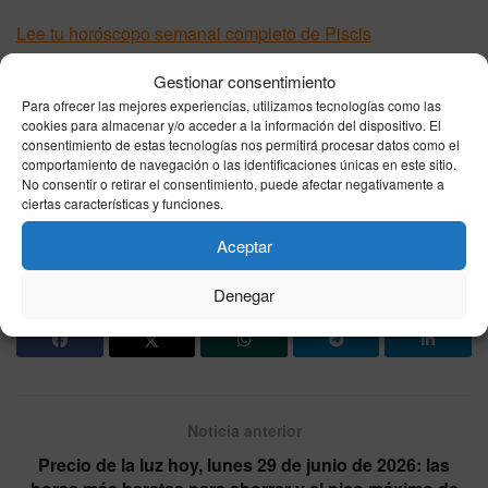
Lee tu horóscopo semanal completo de Piscis
Gestionar consentimiento
Consejo astral para hoy
Para ofrecer las mejores experiencias, utilizamos tecnologías como las
cookies para almacenar y/o acceder a la información del dispositivo. El
El lunes 29 de junio te pide una sola cosa: coherencia.
consentimiento de estas tecnologías nos permitirá procesar datos como el
comportamiento de navegación o las identificaciones únicas en este sitio.
Decide qué es importante para ti en salud, amor y trabajo,
No consentir o retirar el consentimiento, puede afectar negativamente a
y actúa con una prioridad clara. Si algo no suma, déjalo
ciertas características y funciones.
para otro momento; si suma, hazlo hoy.
Aceptar
Temas:
horóscopo
Denegar
Noticia anterior
Precio de la luz hoy, lunes 29 de junio de 2026: las